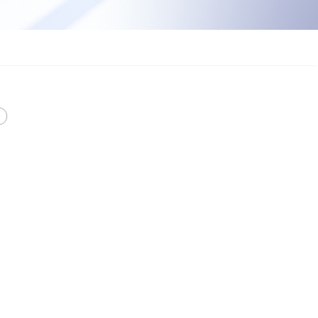
酒店
医院
公园
银